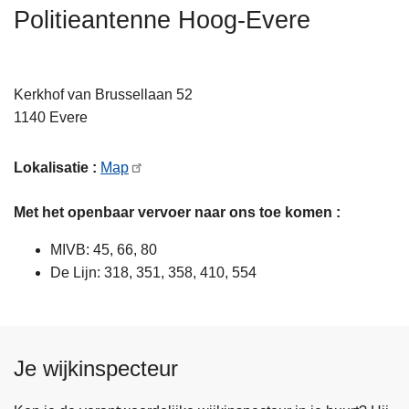
n
Politieantenne Hoog-Evere
h
o
u
Kerkhof van Brussellaan 52
d
1140
Evere
g
a
Lokalisatie :
Map
a
n
Met het openbaar vervoer naar ons toe komen :
MIVB: 45, 66, 80
De Lijn: 318, 351, 358, 410, 554
Je wijkinspecteur