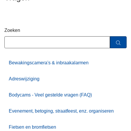
n
h
o
u
Zoeken
d
g
a
a
n
Bewakingscamera's & inbraakalarmen
Adreswijziging
Bodycams - Veel gestelde vragen (FAQ)
Evenement, betoging, straatfeest, enz. organiseren
Fietsen en bromfietsen