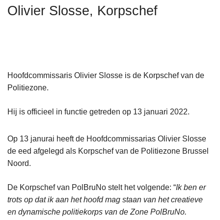
n
Olivier Slosse, Korpschef
h
o
u
d
g
Hoofdcommissaris Olivier Slosse is de Korpschef van de
a
Politiezone.
a
n
Hij is officieel in functie getreden op 13 januari 2022.
Op 13 janurai heeft de Hoofdcommissarias Olivier Slosse
de eed afgelegd als Korpschef van de Politiezone Brussel
Noord.
De Korpschef van PolBruNo stelt het volgende: “
Ik ben er
trots op dat ik aan het hoofd mag staan van het creatieve
en dynamische politiekorps van de Zone PolBruNo.