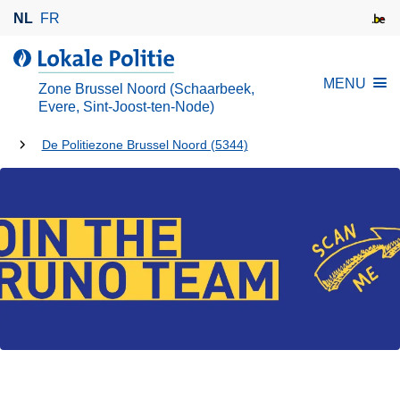
O
NL
FR
v
e
d
r
e
MENU
Zone Brussel Noord (Schaarbeek,
s
L
Evere, Sint-Joost-ten-Node)
l
o
U
a
De Politiezone Brussel Noord (5344)
k
a
bent
a
n
l
hier:
e
e
n
P
n
o
a
l
a
i
r
t
d
i
e
e
i