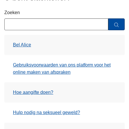
n
h
Zoeken
o
u
d
g
Bel Alice
a
a
n
Gebruiksvoorwaarden van ons platform voor het
online maken van afspraken
Hoe aangifte doen?
Hulp nodig na seksueel geweld?