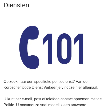
n
Diensten
h
o
u
d
g
a
a
n
Op zoek naar een specifieke politiedienst? Van de
Korpschef tot de Dienst Verkeer je vindt ze hier allemaal.
U kunt per e-mail, post of telefoon contact opnemen met de
Politie. U ontvangt zo snel mogelijk een antwoord.