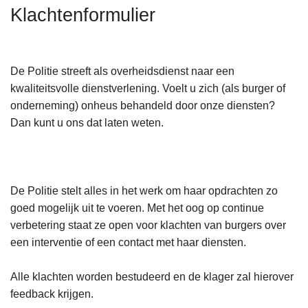
n
Klachtenformulier
h
o
u
De Politie streeft als overheidsdienst naar een
d
kwaliteitsvolle dienstverlening. Voelt u zich (als burger of
g
onderneming) onheus behandeld door onze diensten?
a
Dan kunt u ons dat laten weten.
a
n
De Politie stelt alles in het werk om haar opdrachten zo
goed mogelijk uit te voeren. Met het oog op continue
verbetering staat ze open voor klachten van burgers over
een interventie of een contact met haar diensten.
Alle klachten worden bestudeerd en de klager zal hierover
feedback krijgen.