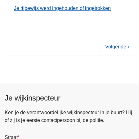
Je rijbewijs werd ingehouden of ingetrokken
V
Volgende ›
o
l
g
e
n
d
Je wijkinspecteur
e
p
Ken je de verantwoordelijke wijkinspecteur in je buurt? Hij
a
of zij is je eerste contactpersoon bij de politie.
g
i
Straat