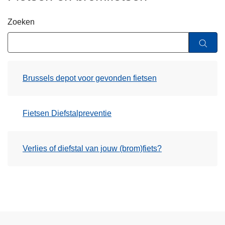
n
h
Zoeken
o
u
d
g
Brussels depot voor gevonden fietsen
a
a
n
Fietsen Diefstalpreventie
Verlies of diefstal van jouw (brom)fiets?