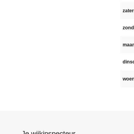
zater
zond
maan
dinsd
woen
Je wijkinspecteur