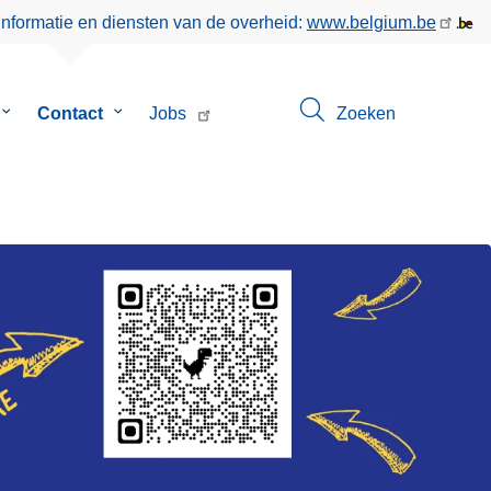
informatie en diensten van de overheid:
www.belgium.be
Submenu
Contact
Submenu
Jobs
Zoeken
van
van
Over
Contact
ons