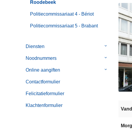
Roodebeek
Politiecommissariaat 4 - Bériot
Politiecommissariaat 5 - Brabant
Diensten
Submenu
van
Noodnummers
Submenu
Diensten
van
Online aangiften
Submenu
Noodnummer
van
Contactformulier
Online
aangiften
Felicitatieformulier
Klachtenformulier
Van
Mor