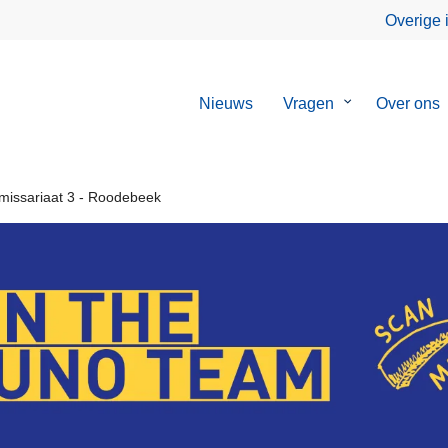
Overige 
Nieuws
Vragen
Submenu
Over ons
van
Vragen
missariaat 3 - Roodebeek