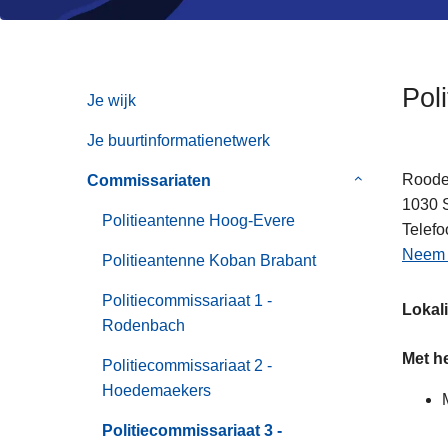
n
h
o
u
Pol
Je wijk
d
g
Je buurtinformatienetwerk
a
Roode
Commissariaten
Submenu
a
1030
van
n
Politieantenne Hoog-Evere
Telefo
Commissaria
Neem c
Politieantenne Koban Brabant
Politiecommissariaat 1 -
Lokali
Rodenbach
Met h
Politiecommissariaat 2 -
Hoedemaekers
Politiecommissariaat 3 -