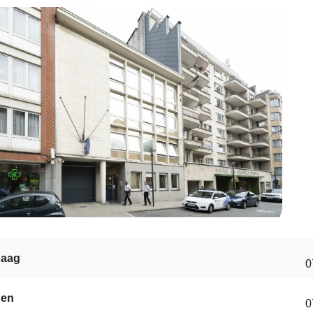
s
daag
0
gen
0