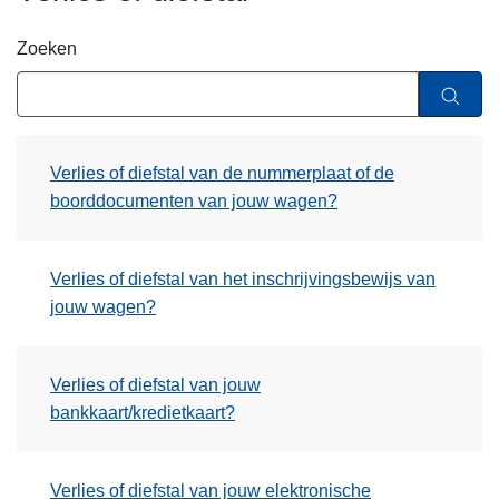
n
h
Zoeken
o
u
d
g
Verlies of diefstal van de nummerplaat of de
a
boorddocumenten van jouw wagen?
a
n
Verlies of diefstal van het inschrijvingsbewijs van
jouw wagen?
Verlies of diefstal van jouw
bankkaart/kredietkaart?
Verlies of diefstal van jouw elektronische