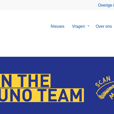
Overige 
Nieuws
Vragen
Submenu
Over ons
van
Vragen