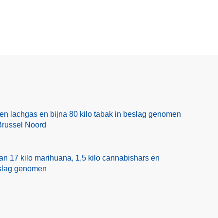
r
r
t
o
f
v
r
e
a
r
u
M
d
e
e
l
d
en lachgas en bijna 80 kilo tabak in beslag genomen
p
Brussel Noord
u
n
t
n 17 kilo marihuana, 1,5 kilo cannabishars en
f
eslag genomen
r
a
u
d