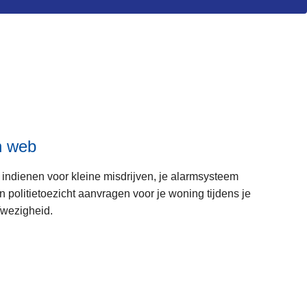
n web
 indienen voor kleine misdrijven, je alarmsysteem
politietoezicht aanvragen voor je woning tijdens je
fwezigheid.
L
e
e