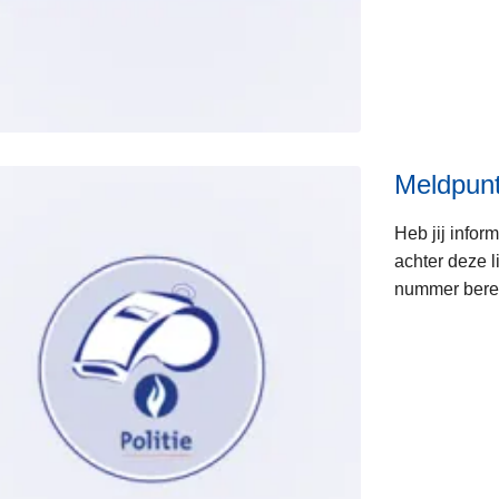
Meldpunt
Heb jij infor
achter deze l
nummer berei