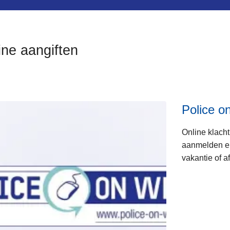
ine aangiften
Police o
ten
Online klacht
aanmelden en 
vakantie of a
s