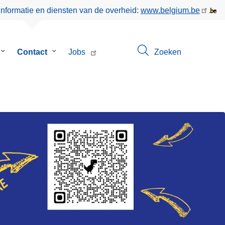
informatie en diensten van de overheid:
www.belgium.be
Submenu
Contact
Submenu
Jobs
Zoeken
van
van
Over
Contact
ons