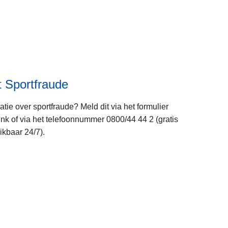
s
m
e
e
r
o
v
 Sportfraude
e
r
matie over sportfraude? Meld dit via het formulier
P
ink of via het telefoonnummer 0800/44 44 2 (gratis
o
kbaar 24/7).
l
i
c
L
e
e
o
e
n
s
w
m