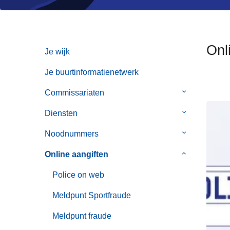
n
h
o
u
Onl
Je wijk
d
g
Je buurtinformatienetwerk
a
Commissariaten
Submenu
a
van
n
Diensten
Submenu
Commissaria
van
Noodnummers
Submenu
Diensten
van
Online aangiften
Submenu
Noodnummer
van
Police on web
Online
aangiften
Meldpunt Sportfraude
Meldpunt fraude