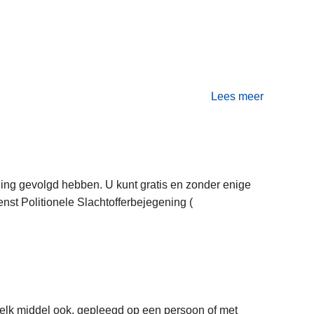
s
l
a
c
h
Lees meer
t
o
o
v
f
e
f
r
e
U
ing gevolgd hebben. U kunt gratis en zonder enige
r
w
enst Politionele Slachtofferbejegening (
v
i
a
l
n
e
s
e
e
n
k
a
welk middel ook, gepleegd op een persoon of met
s