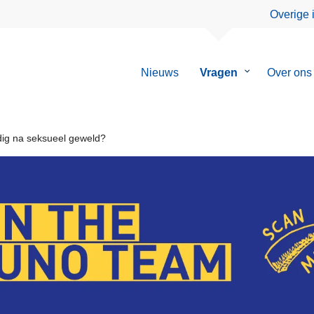
Overige 
Nieuws
Vragen
Submenu
Over ons
van
Vragen
ig na seksueel geweld?