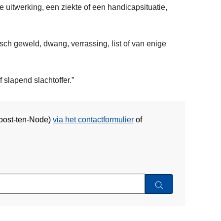
t
 uitwerking, een ziekte of een handicapsituatie,
e
u
n
n
t
i
sch geweld, dwang, verrassing, list of van enige
e
e
s
t
t
h
slapend slachtoffer.”
e
o
l
e
l
u
e
Joost-ten-Node)
via het contactformulier
of
b
n
i
o
j
f
h
e
e
e
t
n
Z
k
S
l