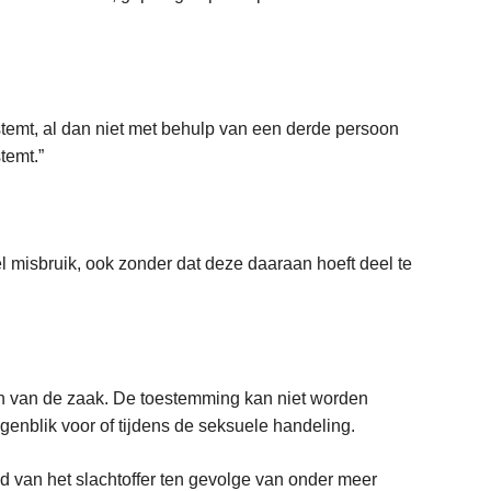
f
u
s
e
p
e
r
l
a
estemt, al dan niet met behulp van een derde persoon
g
a
temt.”
e
k
w
m
e
a
l
k
l misbruik, ook zonder dat deze daaraan hoeft deel te
d
e
m
n
a
o
a
m
r
den van de zaak. De toestemming kan niet worden
v
w
genblik voor of tijdens de seksuele handeling.
r
e
a
e
 van het slachtoffer ten gevolge van onder meer
g