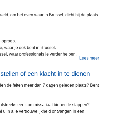
weld, om het even waar in Brussel, dicht bij de plaats
e oproep.
e, waar je ook bent in Brussel.
ssel, waar professionals je verder helpen.
Lees meer
o
v
tellen of een klacht in te dienen
e
r
den de feiten meer dan 7 dagen geleden plaats? Bent
B
e
n
chtstreeks een commissariaat binnen te stappen?
t
u in alle vertrouwelijkheid ontvangen in een
u