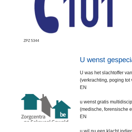
ZPZ 5344
U wenst gespecia
U was het slachtoffer va
(verkrachting, poging tot 
EN
u wenst gratis multidiscip
(medische, forensische 
EN
u wil nu een klacht indien