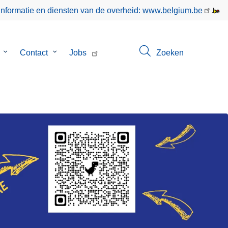
informatie en diensten van de overheid:
www.belgium.be
Submenu
Contact
Submenu
Jobs
Zoeken
van
van
Over
Contact
ons