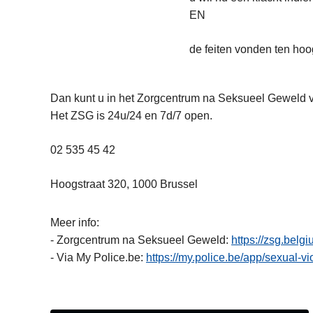
EN
de feiten vonden ten ho
Dan kunt u in het Zorgcentrum na Seksueel Geweld v
Het ZSG is 24u/24 en 7d/7 open.
02 535 45 42
Hoogstraat 320, 1000 Brussel
Meer info:
- Zorgcentrum na Seksueel Geweld:
https://zsg.belgi
- Via My Police.be:
https://my.police.be/app/sexual-v