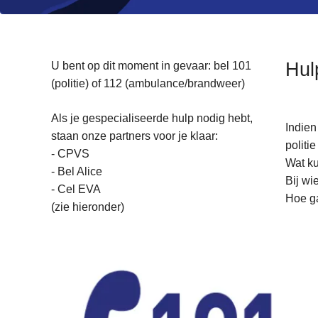
n
h
o
u
Hul
U bent op dit moment in gevaar: bel 101
d
(politie) of 112 (ambulance/brandweer)
g
a
Als je gespecialiseerde hulp nodig hebt,
Indien
a
staan onze partners voor je klaar:
politi
n
- CPVS
Wat k
- Bel Alice
Bij wi
- Cel EVA
Hoe ga
(zie hieronder)