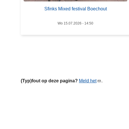
n
Sfinks Mixed festival Boechout
k
s
M
Wo 15.07.2026 - 14:50
i
x
e
d
f
e
s
(Typ)fout op deze pagina?
Meld het
.
t
i
v
a
l
B
o