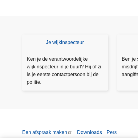
e
c
h
o
u
t
Je wijkinspecteur
C
D
o
o
n
e
Ken je de verantwoordelijke
Ben je 
t
a
wijkinspecteur in je buurt? Hij of zij
misdrij
a
a
is je eerste contactpersoon bij de
aangift
ct
n
politie.
e
g
e
ift
r
e
j
e
w
Een afspraak maken
Downloads
Pers
ij