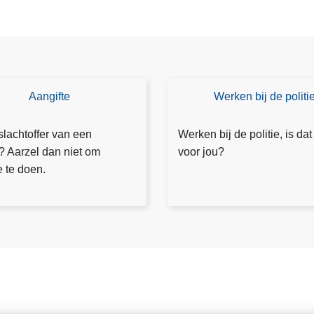
g
l
e
m
e
n
Aangifte
Werken bij de politi
Ik
t
w
v
il
slachtoffer van een
Werken bij de politie, is dat
a
m
f? Aarzel dan niet om
voor jou?
n
e
e te doen.
a
e
f
r
1
w
j
et
u
e
l
n
i
2