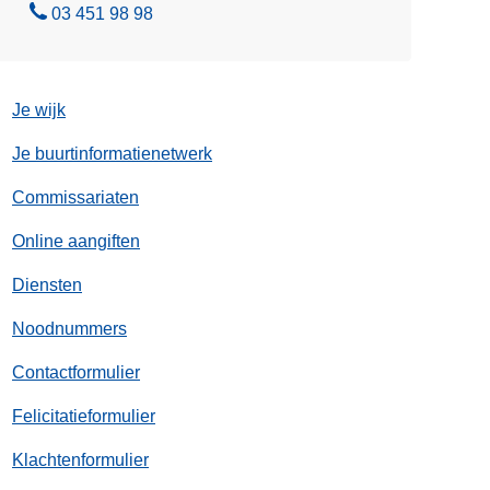
s
B
03 451 98 98
(
e
D
l
P
Je wijk
A
)
Je buurtinformatienetwerk
Commissariaten
Online aangiften
Diensten
Noodnummers
Contactformulier
Felicitatieformulier
Klachtenformulier