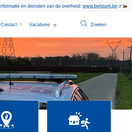
informatie en diensten van de overheid:
www.belgium.be
menu
Contact
Submenu
Vacatures
Zoeken
van
Contact
D
i
SVG
e
f