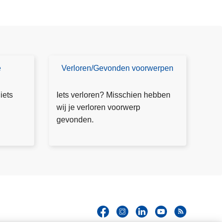
e
Verloren/Gevonden voorwerpen
V
e
rl
 iets
Iets verloren? Misschien hebben
o
wij je verloren voorwerp
r
gevonden.
e
n
v
o
o
r
w
e