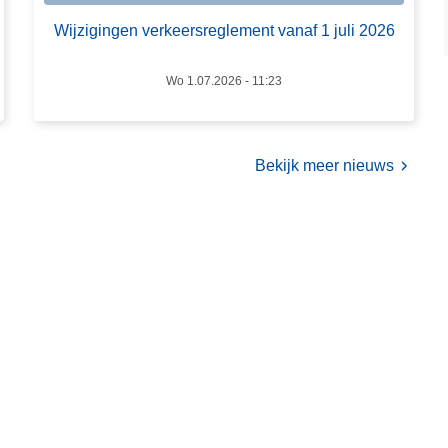
z
(
Wijzigingen verkeersreglement vanaf 1 juli 2026
i
B
g
I
i
Wo 1.07.2026 - 11:23
N
n
)
g
e
Bekijk meer nieuws
n
v
e
r
k
e
e
r
s
r
e