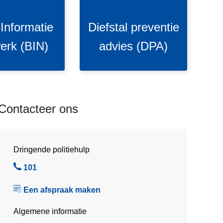
s
t
 Informatie
Diefstal preventie
a
l
erk (BIN)
advies (DPA)
p
r
e
v
e
Contacteer ons
n
t
i
Dringende politiehulp
e
a
B
101
d
e
Een afspraak maken
v
l
i
Algemene informatie
e