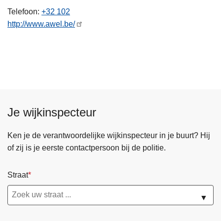
n
Telefoon
+32 102
h
http://www.awel.be/
o
u
d
g
a
a
n
Je wijkinspecteur
Ken je de verantwoordelijke wijkinspecteur in je buurt? Hij
of zij is je eerste contactpersoon bij de politie.
Straat
▼