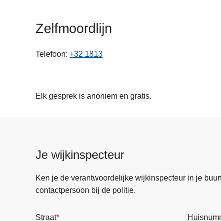
n
h
Zelfmoordlijn
o
u
Telefoon
+32 1813
d
g
a
a
Elk gesprek is anoniem en gratis.
n
Je wijkinspecteur
Ken je de verantwoordelijke wijkinspecteur in je buurt? 
contactpersoon bij de politie.
Straat
Huisnum