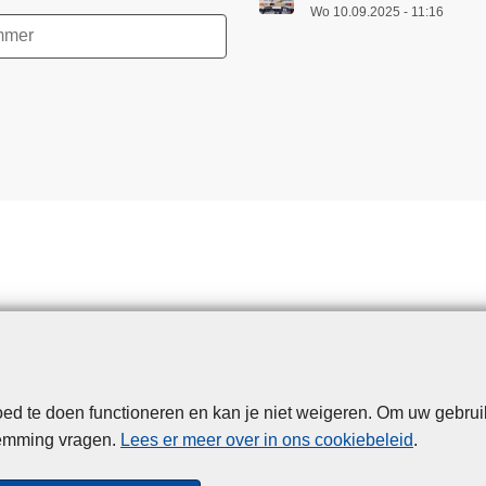
Wo 10.09.2025 - 11:16
d te doen functioneren en kan je niet weigeren. Om uw gebrui
Disclaimer
Privacy
Cookies
Toegankelijkheid
temming vragen.
Lees er meer over in ons cookiebeleid
.
© 2026 Politie.be