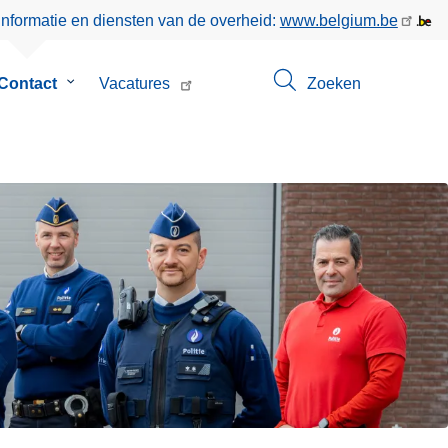
informatie en diensten van de overheid:
www.belgium.be
menu
Contact
Submenu
Vacatures
Zoeken
van
Contact