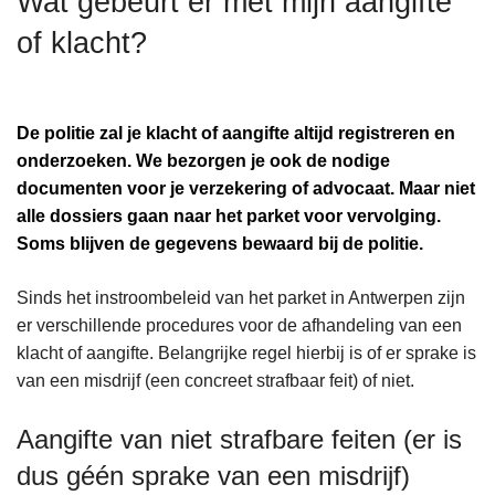
Wat gebeurt er met mijn aangifte
n
of klacht?
h
o
u
d
De politie zal je klacht of aangifte altijd registreren en
g
onderzoeken. We bezorgen je ook de nodige
a
documenten voor je verzekering of advocaat. Maar niet
a
alle dossiers gaan naar het parket voor vervolging.
n
Soms blijven de gegevens bewaard bij de politie.
Sinds het instroombeleid van het parket in Antwerpen zijn
er verschillende procedures voor de afhandeling van een
klacht of aangifte. Belangrijke regel hierbij is of er sprake is
van een misdrijf (een concreet strafbaar feit) of niet.
Aangifte van niet strafbare feiten (er is
dus géén sprake van een misdrijf)