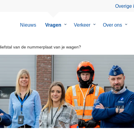
Overige 
Nieuws
Vragen
Submenu
Verkeer
Submenu
Over ons
Sub
van
van
van
Vragen
Verkeer
Over
ons
 diefstal van de nummerplaat van je wagen?