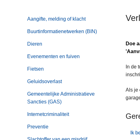
n
h
Ver
Aangifte, melding of klacht
o
u
Buurtinformatienetwerken (BIN)
d
g
Doe aa
Dieren
a
'Aanv
Evenementen en fuiven
a
In de 
n
Fietsen
inschr
Geluidsoverlast
Als je
Gemeentelijke Administratieve
garage
Sancties (GAS)
Internetcriminaliteit
Ger
Preventie
Ik b
Slachtoffer van een misdrijf