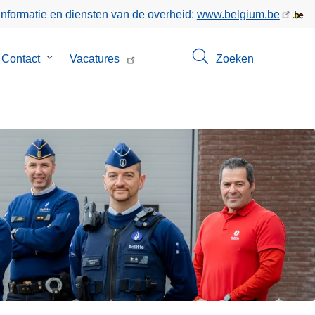
informatie en diensten van de overheid:
www.belgium.be
menu
Contact
Submenu
Vacatures
Zoeken
van
Contact