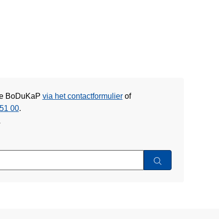
itie BoDuKaP
via het contactformulier
of
51 00
.
w