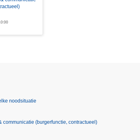
tractueel)
10:00
lke noodsituatie
communicatie (burgerfunctie, contractueel)