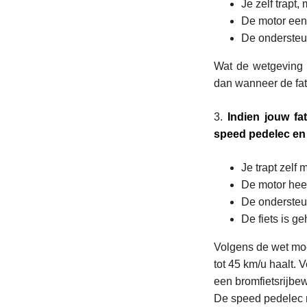
Je zelf trapt,
De motor een
De ondersteun
Wat de wetgeving b
dan wanneer de fatb
3.
Indien jouw fa
speed pedelec en
Je trapt zelf
De motor heef
De ondersteun
De fiets is 
Volgens de wet moe
tot 45 km/u haalt. 
een bromfietsrijbe
De speed pedelec m