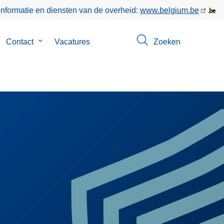
informatie en diensten van de overheid:
www.belgium.be
bmenu
Contact
Submenu
Vacatures
Zoeken
n
van
er
Contact
s