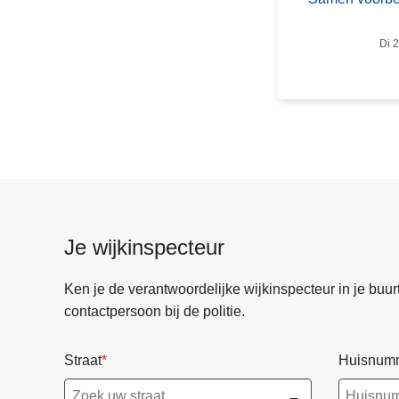
n
v
Di 2
o
o
r
b
e
r
e
i
d
Je wijkinspecteur
o
p
Ken je de verantwoordelijke wijkinspecteur in je buurt? 
e
contactpersoon bij de politie.
l
k
Straat
Huisnum
e
n