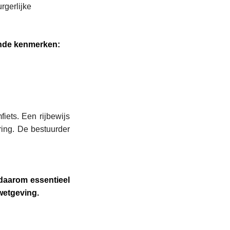
rgerlijke
ende kenmerken:
iets. Een rijbewijs
ring. De bestuurder
 daarom essentieel
 wetgeving.