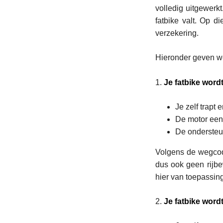
volledig uitgewerk
fatbike valt. Op d
verzekering.
Hieronder geven we
1.
Je fatbike wordt
Je zelf trapt
De motor een
De ondersteun
Volgens de wegcod
dus ook geen rijbe
hier van toepassing
2.
Je fatbike wordt