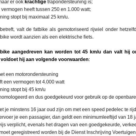
 maar er ook
krachtige
trapondersteuning is;
 vermogen heeft tussen 250 en 1.000 watt;
ing stopt bij maximaal 25 km/u.
etreft, valt de fatbike als gemotoriseerd rijwiel onder hetzel
ike wordt aanzien als een elektrische fiets.
tbike aangedreven kan worden tot 45 km/u dan valt hij o
 voldoet hij aan volgende voorwaarden
:
 met een motorondersteuning
t een vermogen tot 4.000 watt
ing stopt bij 45 km/u
gehomologeerd en dus goedgekeurd voor gebruik op de openbar
t je minstens 16 jaar oud zijn om met een speed pedelec te rij
Vervoer je een passagier, dan geldt een minimumleeftijd van 18 j
wijs verplicht, evenals het dragen van een goedgekeurde, verkee
oet geregistreerd worden bij de Dienst Inschrijving Voertuigen