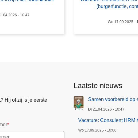
t
(burgerfunctie, con
u
1.04.2026 - 10:47
r
Wo 17.09.2025 - 
e
:
C
o
n
s
u
l
Laatste nieuws
e
n
Samen voorbereid op e
Hij of zij is je eerste
t
Di 21.04.2026 - 10:47
H
R
Vacature: Consulent HRM & 
mer
M
Wo 17.09.2025 - 10:00
&