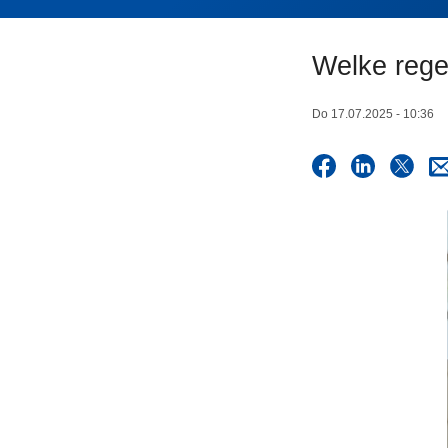
n
h
Welke rege
o
u
d
Do 17.07.2025 - 10:36
g
a
a
n