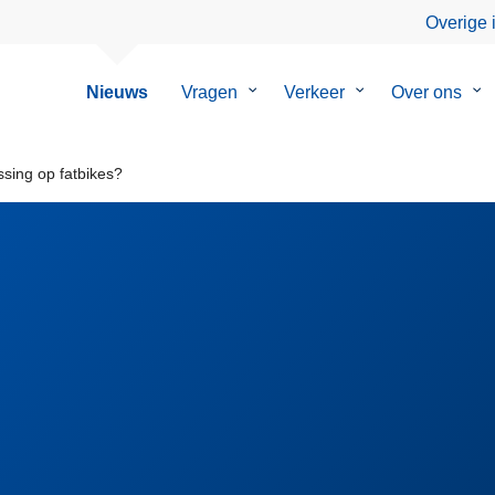
Overige 
Nieuws
Vragen
Submenu
Verkeer
Submenu
Over ons
Su
van
van
va
Vragen
Verkeer
Ov
on
sing op fatbikes?