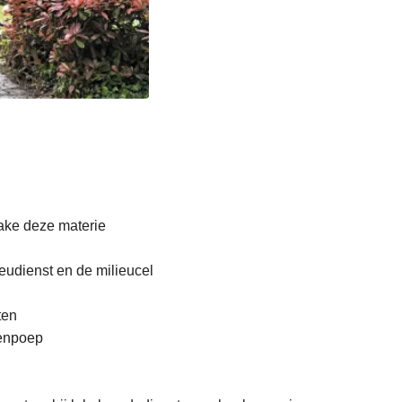
ake deze materie
udienst en de milieucel
ten
denpoep