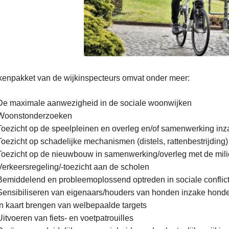
kenpakket van de wijkinspecteurs omvat onder meer:
aire
De maximale aanwezigheid in de sociale woonwijken
Woonstonderzoeken
Toezicht op de speelpleinen en overleg en/of samenwerking inz
Toezicht op schadelijke mechanismen (distels, rattenbestrijding)
Toezicht op de nieuwbouw in samenwerking/overleg met de milie
Verkeersregeling/-toezicht aan de scholen
Bemiddelend en probleemoplossend optreden in sociale conflic
Sensibiliseren van eigenaars/houders van honden inzake hon
In kaart brengen van welbepaalde targets
Uitvoeren van fiets- en voetpatrouilles