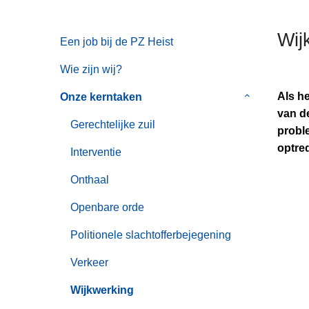
n
h
Wij
Een job bij de PZ Heist
o
u
Wie zijn wij?
d
g
Als h
Onze kerntaken
Submenu
a
van de
van
Gerechtelijke zuil
a
probl
Onze
n
optre
kerntaken
Interventie
Onthaal
Openbare orde
Politionele slachtofferbejegening
Verkeer
Wijkwerking