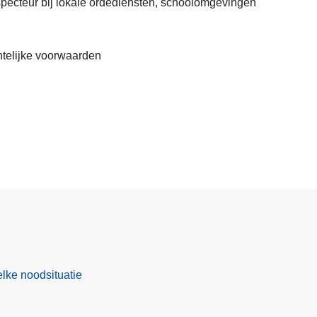
specteur bij lokale ordediensten, schoolomgevingen
htelijke voorwaarden
lke noodsituatie