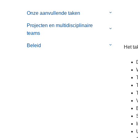
Onze aanvullende taken
Submenu
van
Projecten en multidisciplinaire
Onze
Submenu
teams
aanvullende
van
taken
Projecten
Beleid
Submenu
Het ta
en
van
multidisciplin
Beleid
teams