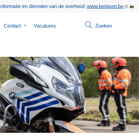
informatie en diensten van de overheid:
www.belgium.be
bmenu
Contact
Submenu
Vacatures
Zoeken
n
van
er
Contact
s