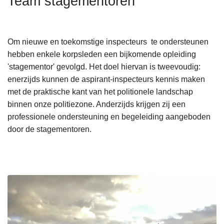
Team stagementoren
n
h
o
Om nieuwe en toekomstige inspecteurs te ondersteunen
u
hebben enkele korpsleden een bijkomende opleiding
d
'stagementor' gevolgd. Het doel hiervan is tweevoudig:
g
enerzijds kunnen de aspirant-inspecteurs kennis maken
a
met de praktische kant van het politionele landschap
a
binnen onze politiezone. Anderzijds krijgen zij een
n
professionele ondersteuning en begeleiding aangeboden
door de stagementoren.