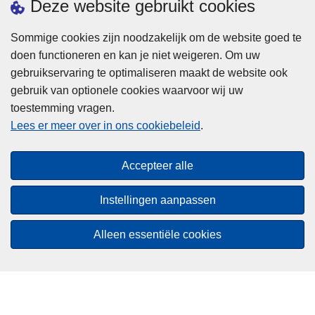
Deze website gebruikt cookies
Een afspraak maken
Downloads
Sommige cookies zijn noodzakelijk om de website goed te
doen functioneren en kan je niet weigeren. Om uw
Pers
gebruikservaring te optimaliseren maakt de website ook
gebruik van optionele cookies waarvoor wij uw
toestemming vragen.
Lees er meer over in ons cookiebeleid
.
Accepteer alle
Disclaimer
Privacy
Instellingen aanpassen
Cookies
Alleen essentiële cookies
Toegankelijkheid
© 2026 Politie.be