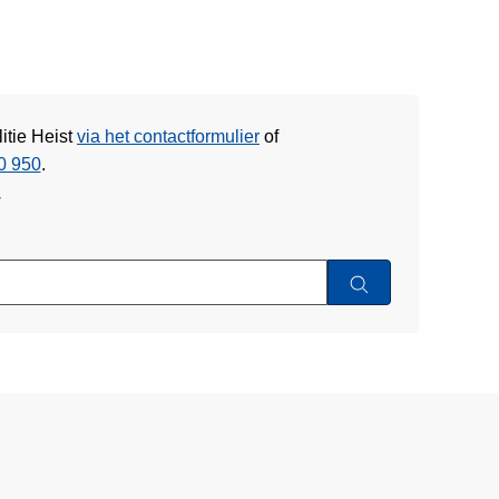
itie Heist
via het contactformulier
of
0 950
.
w