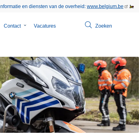
informatie en diensten van de overheid:
www.belgium.be
bmenu
Contact
Submenu
Vacatures
Zoeken
n
van
er
Contact
s