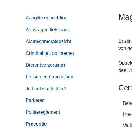
n
h
Mag
Aangifte en melding
o
u
Aanvragen fietsteam
d
g
Er zij
Alarm/cameratoezicht
a
van d
Criminaliteit op internet
a
Opgele
n
Dieren(verzorging)
des Ko
Fietsen en bromfietsen
Ger
Je bent slachtoffer?
Parkeren
Besc
Politiereglement
Hoe 
Preventie
Veil