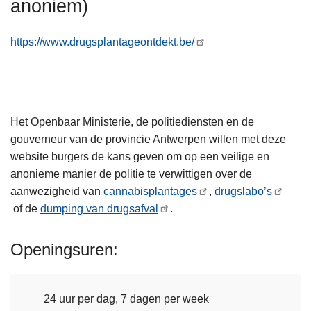
anoniem)
n
h
https://www.drugsplantageontdekt.be/
o
u
d
g
a
Het Openbaar Ministerie, de politiediensten en de
a
gouverneur van de provincie Antwerpen willen met deze
n
website burgers de kans geven om op een veilige en
anonieme manier de politie te verwittigen over de
aanwezigheid van
cannabisplantages
,
drugslabo’s
of de
dumping van drugsafval
.
Openingsuren
24 uur per dag, 7 dagen per week