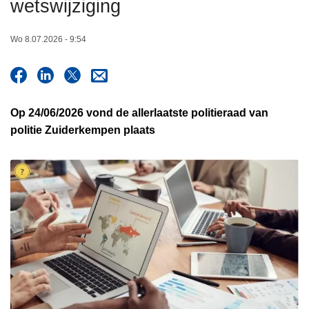
wetswijziging
n
h
Wo 8.07.2026 - 9:54
o
u
d
g
Op 24/06/2026 vond de allerlaatste politieraad van
a
politie Zuiderkempen plaats
a
n