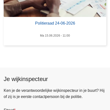
t
d
i
e
e
r
r
Politieraad 24-06-2026
k
a
e
a
Ma 15.06.2026 - 11:00
m
d
p
2
e
4
n
-
0
6
Je wijkinspecteur
-
2
0
Ken je de verantwoordelijke wijkinspecteur in je buurt? Hij
2
of zij is je eerste contactpersoon bij de politie.
6