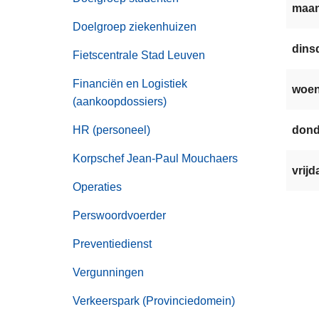
maan
Doelgroep ziekenhuizen
dinsd
Fietscentrale Stad Leuven
Financiën en Logistiek
woen
(aankoopdossiers)
HR (personeel)
dond
Korpschef Jean-Paul Mouchaers
vrijd
Operaties
Perswoordvoerder
Preventiedienst
Vergunningen
Verkeerspark (Provinciedomein)