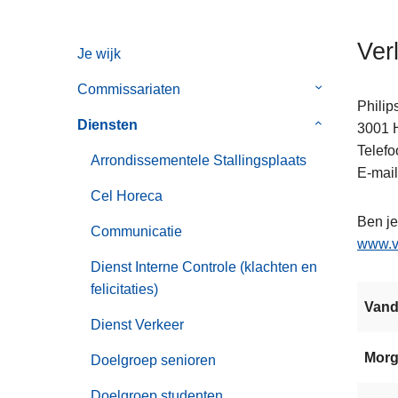
n
h
Ver
Je wijk
o
u
Commissariaten
Submenu
d
Philip
van
g
Diensten
Submenu
3001
Commissaria
a
van
Telefo
Arrondissementele Stallingsplaats
a
Diensten
E-mail
n
Cel Horeca
Ben je
Communicatie
www.v
Dienst Interne Controle (klachten en
felicitaties)
Van
Dienst Verkeer
Mor
Doelgroep senioren
Doelgroep studenten