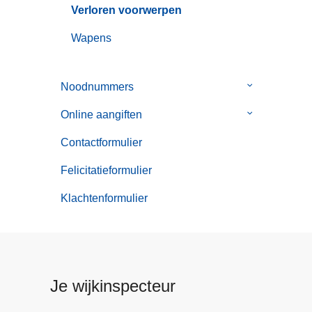
Verloren voorwerpen
Wapens
Noodnummers
Submenu
van
Online aangiften
Submenu
Noodnummer
van
Contactformulier
Online
aangiften
Felicitatieformulier
Klachtenformulier
Je wijkinspecteur