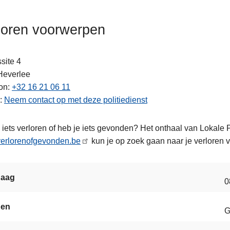
loren voorwerpen
ssite 4
Heverlee
ten
on
+32 16 21 06 11
Neem contact op met deze politiedienst
 iets verloren of heb je iets gevonden? Het onthaal van Lokale P
erlorenofgevonden.be
kun je op zoek gaan naar je verlore
daag
0
gen
G