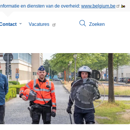
informatie en diensten van de overheid:
www.belgium.be
menu
Contact
Submenu
Vacatures
Zoeken
van
Contact