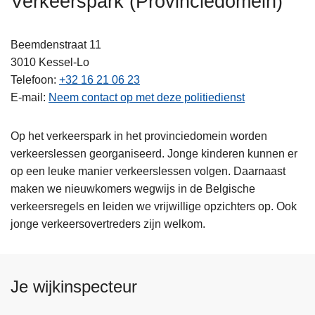
Verkeerspark (Provinciedomein)
n
h
Beemdenstraat 11
o
3010
Kessel-Lo
u
Telefoon
+32 16 21 06 23
d
E-mail
Neem contact op met deze politiedienst
g
a
a
Op het verkeerspark in het provinciedomein worden
n
verkeerslessen georganiseerd. Jonge kinderen kunnen er
op een leuke manier verkeerslessen volgen. Daarnaast
maken we nieuwkomers wegwijs in de Belgische
verkeersregels en leiden we vrijwillige opzichters op. Ook
jonge verkeersovertreders zijn welkom.
Je wijkinspecteur