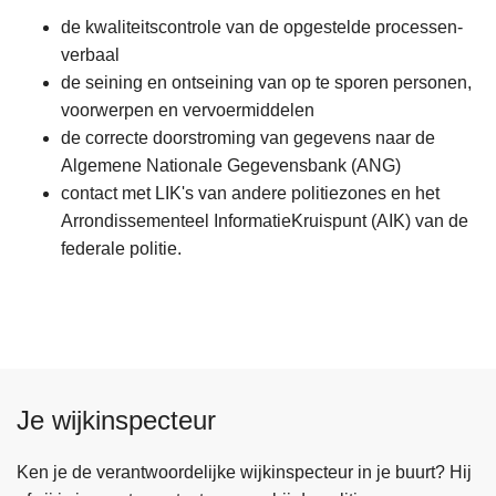
n
de kwaliteitscontrole van de opgestelde processen-
h
verbaal
o
de seining en ontseining van op te sporen personen,
u
voorwerpen en vervoermiddelen
d
de correcte doorstroming van gegevens naar de
g
Algemene Nationale Gegevensbank (ANG)
a
contact met LIK's van andere politiezones en het
a
Arrondissementeel InformatieKruispunt (AIK) van de
n
federale politie.
Je wijkinspecteur
Ken je de verantwoordelijke wijkinspecteur in je buurt? Hij