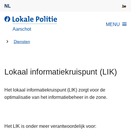
O
NL
v
e
d
MENU
r
e
Aarschot
s
L
l
U
o
Diensten
a
k
bent
a
a
hier:
n
l
e
Lokaal informatiekruispunt (LIK)
e
n
P
n
o
Het lokaal informatiekruispunt (LIK) zorgt voor de
a
l
optimalisatie van het informatiebeheer in de zone.
a
i
r
t
d
i
e
e
Het LIK is onder meer verantwoordelijk voor:
i