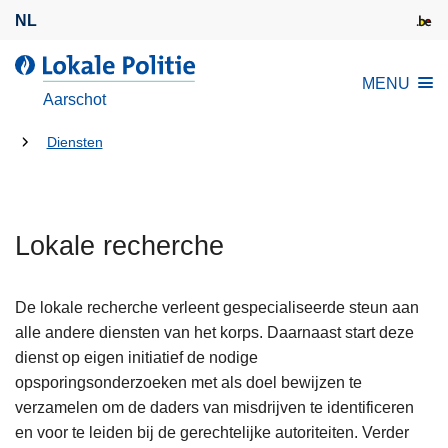
O
NL
v
e
d
MENU
r
e
Aarschot
s
L
l
U
o
Diensten
a
k
bent
a
a
hier:
n
l
e
Lokale recherche
e
n
P
n
o
De lokale recherche verleent gespecialiseerde steun aan
a
l
alle andere diensten van het korps. Daarnaast start deze
a
i
dienst op eigen initiatief de nodige
r
t
opsporingsonderzoeken met als doel bewijzen te
d
i
verzamelen om de daders van misdrijven te identificeren
e
e
en voor te leiden bij de gerechtelijke autoriteiten. Verder
i