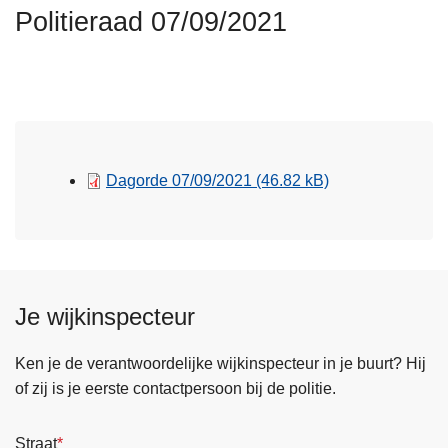
n
Politieraad 07/09/2021
h
o
u
d
g
a
Dagorde 07/09/2021
(46.82 kB)
a
n
Je wijkinspecteur
Ken je de verantwoordelijke wijkinspecteur in je buurt? Hij
of zij is je eerste contactpersoon bij de politie.
Straat