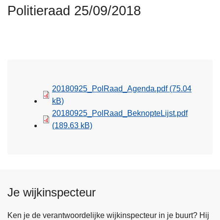
n
Politieraad 25/09/2018
h
o
u
d
g
a
20180925_PolRaad_Agenda.pdf
(75.04
a
kB)
n
20180925_PolRaad_BeknopteLijst.pdf
(189.63 kB)
Je wijkinspecteur
Ken je de verantwoordelijke wijkinspecteur in je buurt? Hij