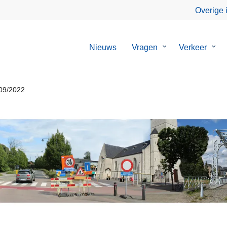
Overige 
Nieuws
Vragen
Submenu
Verkeer
Sub
van
van
Vragen
Verk
/09/2022