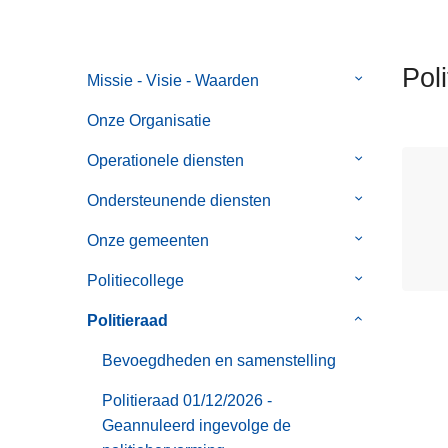
n
h
o
Pol
Missie - Visie - Waarden
Submenu
u
van
d
Onze Organisatie
Missie
g
-
Operationele diensten
Submenu
a
Visie
van
a
Ondersteunende diensten
Submenu
-
Operationele
n
van
Waarden
diensten
Onze gemeenten
Submenu
Ondersteune
van
diensten
Politiecollege
Submenu
Onze
van
gemeenten
Politieraad
Submenu
Politiecollege
van
Bevoegdheden en samenstelling
Politieraad
Politieraad 01/12/2026 -
Geannuleerd ingevolge de