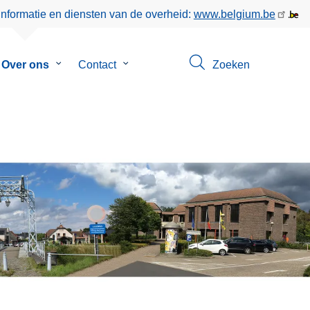
informatie en diensten van de overheid:
www.belgium.be
menu
Over ons
Submenu
Contact
Submenu
Zoeken
van
van
eer
Over
Contact
ons