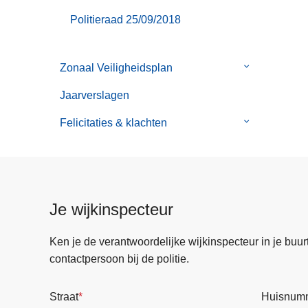
Politieraad 25/09/2018
Zonaal Veiligheidsplan
Submenu
van
Jaarverslagen
Zonaal
Veiligheidspl
Felicitaties & klachten
Submenu
van
Felicitaties
&
klachten
Je wijkinspecteur
Ken je de verantwoordelijke wijkinspecteur in je buurt? 
contactpersoon bij de politie.
Straat
Huisnum