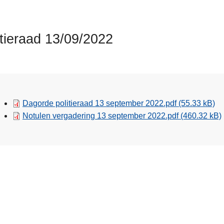
itieraad 13/09/2022
Dagorde politieraad 13 september 2022.pdf
(55.33 kB)
Notulen vergadering 13 september 2022.pdf
(460.32 kB)
nde