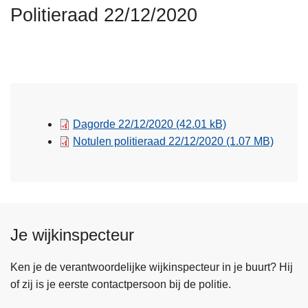
n
Politieraad 22/12/2020
h
o
u
d
g
a
Dagorde 22/12/2020
(42.01 kB)
a
Notulen politieraad 22/12/2020
(1.07 MB)
n
Je wijkinspecteur
Ken je de verantwoordelijke wijkinspecteur in je buurt? Hij
of zij is je eerste contactpersoon bij de politie.