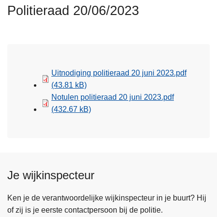
n
Politieraad 20/06/2023
h
o
u
d
g
Uitnodiging politieraad 20 juni 2023.pdf
a
(43.81 kB)
a
Notulen politieraad 20 juni 2023.pdf
n
(432.67 kB)
Je wijkinspecteur
Ken je de verantwoordelijke wijkinspecteur in je buurt? Hij
of zij is je eerste contactpersoon bij de politie.