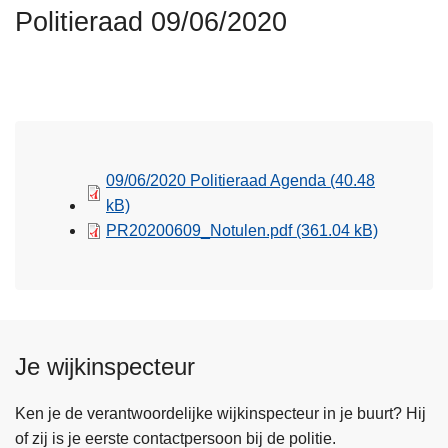
n
Politieraad 09/06/2020
h
o
u
d
g
a
09/06/2020 Politieraad Agenda
(40.48
a
kB)
n
PR20200609_Notulen.pdf
(361.04 kB)
Je wijkinspecteur
Ken je de verantwoordelijke wijkinspecteur in je buurt? Hij
of zij is je eerste contactpersoon bij de politie.