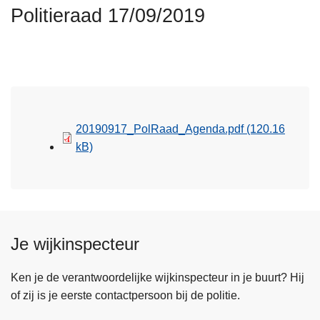
n
Politieraad 17/09/2019
h
o
u
d
g
a
20190917_PolRaad_Agenda.pdf
(120.16
a
kB)
n
Je wijkinspecteur
Ken je de verantwoordelijke wijkinspecteur in je buurt? Hij
of zij is je eerste contactpersoon bij de politie.