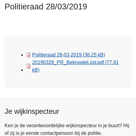
n
Politieraad 28/03/2019
h
o
u
d
g
a
Politieraad 28-03-2019
(36.25 kB)
a
20190328_PR_BeknopteLijst.pdf
(77.91
n
kB)
Je wijkinspecteur
Ken je de verantwoordelijke wijkinspecteur in je buurt? Hij
of zij is je eerste contactpersoon bij de politie.