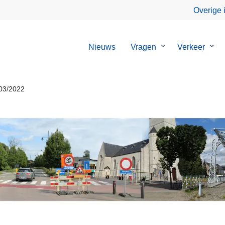
Overige 
Nieuws
Vragen
Submenu
Verkeer
Sub
van
van
Vragen
Verk
/03/2022