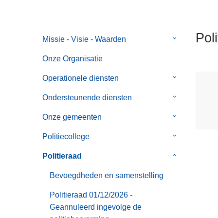
n
h
o
Pol
Missie - Visie - Waarden
Submenu
u
van
d
Onze Organisatie
Missie
g
-
Operationele diensten
Submenu
a
Visie
van
a
Ondersteunende diensten
Submenu
-
Operationele
n
van
Waarden
diensten
Onze gemeenten
Submenu
Ondersteune
van
diensten
Politiecollege
Submenu
Onze
van
gemeenten
Politieraad
Submenu
Politiecollege
van
Bevoegdheden en samenstelling
Politieraad
Politieraad 01/12/2026 -
Geannuleerd ingevolge de