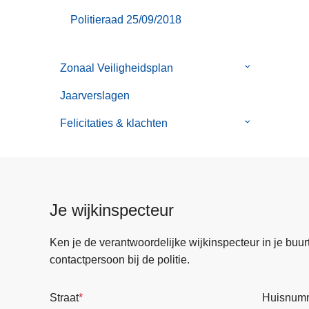
Politieraad 25/09/2018
Zonaal Veiligheidsplan
Submenu
van
Jaarverslagen
Zonaal
Veiligheidspl
Felicitaties & klachten
Submenu
van
Felicitaties
&
klachten
Je wijkinspecteur
Ken je de verantwoordelijke wijkinspecteur in je buurt? 
contactpersoon bij de politie.
Straat
Huisnum