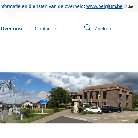
informatie en diensten van de overheid:
www.belgium.be
menu
Over ons
Submenu
Contact
Submenu
Zoeken
van
van
eer
Over
Contact
ons