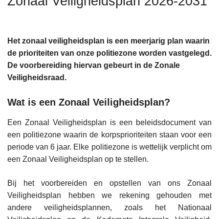
Zonaal Veiligheidsplan 2026-2031
n
h
o
Het zonaal veiligheidsplan is een meerjarig plan waarin
u
de prioriteiten van onze politiezone worden vastgelegd.
d
De voorbereiding hiervan gebeurt in de Zonale
g
Veiligheidsraad.
a
a
Wat is een Zonaal Veiligheidsplan?
n
Een Zonaal Veiligheidsplan is een beleidsdocument van
een politiezone waarin de korpsprioriteiten staan voor een
periode van 6 jaar. Elke politiezone is wettelijk verplicht om
een Zonaal Veiligheidsplan op te stellen.
Bij het voorbereiden en opstellen van ons Zonaal
Veiligheidsplan hebben we rekening gehouden met
andere veiligheidsplannen, zoals het Nationaal