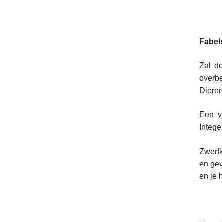
Fabels
Zal de
overbe
Dieren
Een v
Intege
Zwerfk
en gev
en je 