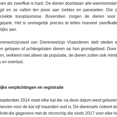
ven als zwerfkat is hard. De dieren doorstaan alle weersomst
gd en ze vallen ten prooi aan ziektes en parasieten. Die zi
tieziekte toxoplasmose. Bovendien zorgen de dieren voor
gejank. Het is onmogelijk precies te tellen hoeveel zwerfkat
ijks aan.
erenwelzijnswet van Dierenwelzijn Vlaanderen stelt steden 
en gelopen of achtergelaten dieren op hun grondgebied. Door d
en, verkleint niet alleen de populatie, de dieren zullen ook min
s en overlast.
ent
atie
ijke verplichtingen en registratie
september 2014 moet elke kat die na deze datum werd geboren, 
beuren voor de kat vijf maanden oud is. De dierenarts noteert de
 linkt die gegevens met de microchip die sinds 2017 voor elke hui