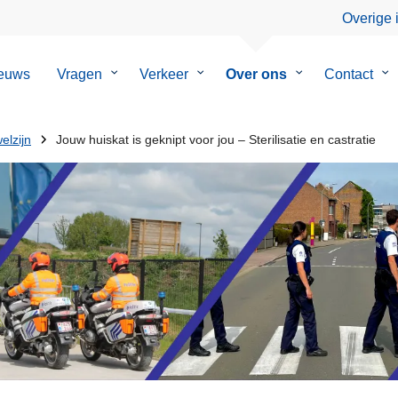
Overige 
euws
Vragen
Submenu
Verkeer
Submenu
Over ons
Submenu
Contact
Su
van
van
van
va
Vragen
Verkeer
Over
Co
ons
elzijn
Jouw huiskat is geknipt voor jou – Sterilisatie en castratie