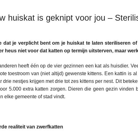
w huiskat is geknipt voor jou – Sterili
e dat je verplicht bent om je huiskat te laten steriliseren o
er heus niet voor dat katten op termijn uitsterven, maar werk
anderen heeft één op de vier gezinnen een kat als huisdier. Veel 
ote toestroom van (niet altijd) gewenste kittens. Een kattin is a
ar drie nestjes krijgen met drie tot zes kittens per nest. Dit betek
 voor 5.000 extra katten zorgen. Dieren die geen gezin vinden
 in elke gemeente of stad vindt.
de realiteit van zwerfkatten