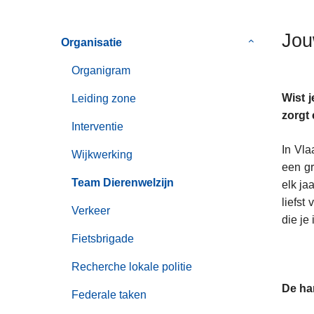
n
h
Jou
Organisatie
Submenu
o
van
u
Organigram
Organisatie
d
g
Wist j
Leiding zone
a
zorgt 
Interventie
a
In Vla
n
Wijkwerking
een gr
Team Dierenwelzijn
elk ja
liefst
Verkeer
die je
Fietsbrigade
Recherche lokale politie
De har
Federale taken