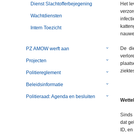
Dienst Slachtofferbejegening
Het le
verzor
Wachtdiensten
infec
katten
Intern Toezicht
nauwel
De di
PZ AMOW werft aan
Submenu
verlor
van
Projecten
Submenu
plaats
PZ
van
ziekte
AMOW
Politiereglement
Submenu
Projecten
werft
van
Beleidsinformatie
Submenu
aan
Politiereglem
van
Politieraad: Agenda en besluiten
Submenu
Beleidsinform
Wettel
van
Politieraad:
Sinds 
Agenda
dat ge
en
ID, en
besluiten