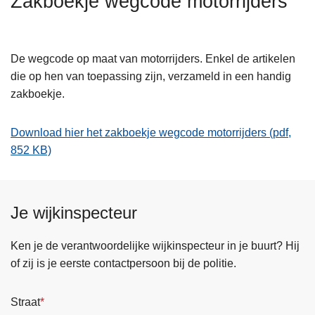
Zakboekje wegcode motorrijders
n
h
o
De wegcode op maat van motorrijders. Enkel de artikelen
u
die op hen van toepassing zijn, verzameld in een handig
d
zakboekje.
g
a
Download hier het zakboekje wegcode motorrijders (pdf,
a
852 KB)
n
Je wijkinspecteur
Ken je de verantwoordelijke wijkinspecteur in je buurt? Hij
of zij is je eerste contactpersoon bij de politie.
Straat