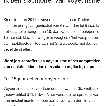
Ik ben slachtoffer van voyeurisme
n
h
o
Sinds februari 2016 is voyeurisme strafbaar. Daders
u
riskeren een gevangenisstraf van 6 maanden tot 5 jaar. Is
d
het slachtoffer jonger dan 16, dan kan die straf oplopen tot
g
15 jaar cel. Maar de wetgever voegt ook 'het verspreiden
a
van naaktbeelden' toe aan het Strafwetboek, met daarop
a
dezelfde straffen.
n
Word je slachtoffer van voyeurisme of het verspreiden
van naaktbeelden, doe dan zeker aangifte bij de politie.
Tot 15 jaar cel voor voyeurisme
Voyeurisme maakt voortaan deel uit van het Stafwetboek
(nieuw artikel 371/1 Sw.). Maar vooraleer er sprake is van
een misdrijf moeten er een aantal voorwaarden vervuld