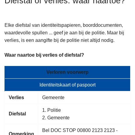
Diefstal of verlies: waar naartoe?
n
h
o
Elke diefstal van identiteitspapieren, boorddocumenten,
u
waardevolle spullen ... geef je aan bij de politie. Maar bij
d
verlies, is een aangifte bij de politie niet altijd nodig.
g
a
Waar naartoe bij verlies of diefstal?
a
n
Verloren voorwerp
Identiteitskaart of paspoort
Verlies
Gemeente
1. Politie
Diefstal
2. Gemeente
Bel DOC STOP 00800 2123 2123 -
Opmerking