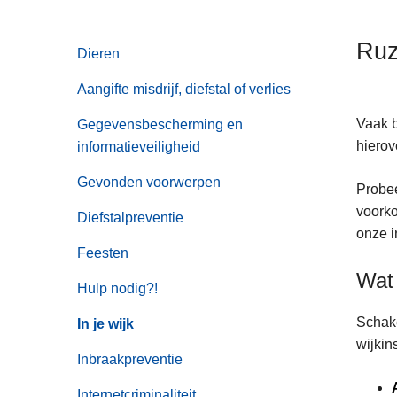
n
h
Ruz
Dieren
o
u
Aangifte misdrijf, diefstal of verlies
d
g
Vaak b
Gegevensbescherming en
a
hierov
informatieveiligheid
a
Gevonden voorwerpen
Probee
n
voorko
Diefstalpreventie
onze i
Feesten
Wat 
Hulp nodig?!
Schake
In je wijk
wijkin
Inbraakpreventie
Internetcriminaliteit