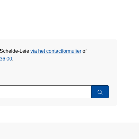
e Schelde-Leie
via het contactformulier
of
36 00
.
w