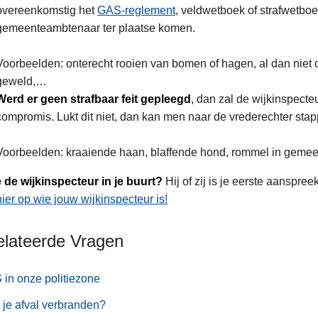
overeenkomstig het
GAS-reglement
, veldwetboek of strafwetboe
gemeenteambtenaar ter plaatse komen.
Voorbeelden: onterecht rooien van bomen of hagen, al dan niet o
geweld,…
Werd er geen strafbaar feit gepleegd
, dan zal de wijkinspect
compromis. Lukt dit niet, dan kan men naar de vrederechter sta
Voorbeelden: kraaiende haan, blaffende hond, rommel in geme
 de wijkinspecteur in je buurt?
Hij of zij is je eerste aanspree
ier op wie jouw wijkinspecteur is!
elateerde Vragen
in onze politiezone
je afval verbranden?