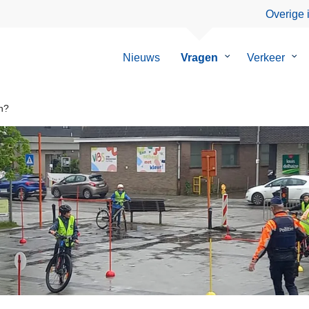
Overige 
Nieuws
Vragen
Submenu
Verkeer
Su
van
van
Vragen
Ver
n?