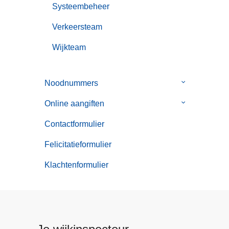
Systeembeheer
Verkeersteam
Wijkteam
Noodnummers
Submenu
van
Online aangiften
Submenu
Noodnummer
van
Contactformulier
Online
aangiften
Felicitatieformulier
Klachtenformulier