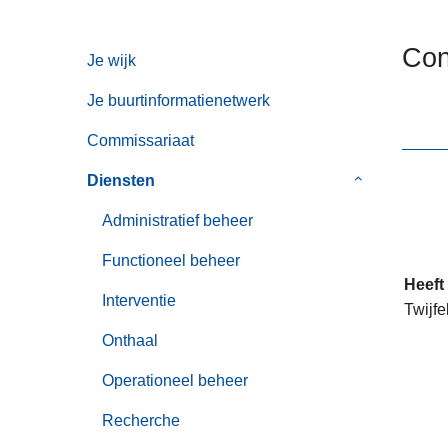
n
h
Con
Je wijk
o
u
Je buurtinformatienetwerk
d
g
Commissariaat
a
Diensten
Submenu
a
van
n
Administratief beheer
Diensten
Functioneel beheer
Heeft
Interventie
Twijfe
Onthaal
Operationeel beheer
Recherche