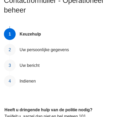
Contactformulier - Operationeel
n
beheer
h
o
u
d
Keuzehulp
g
a
a
Uw persoonlijke gegevens
n
Uw bericht
Indienen
Heeft u dringende hulp van de politie nodig?
Twijfelt u, aarzel dan niet en bel meteen 101.