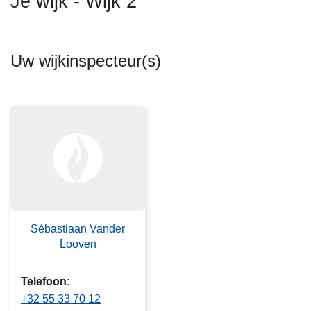
Je wijk - Wijk 2
n
h
o
Uw wijkinspecteur(s)
u
d
g
a
a
n
Sébastiaan Vander
Looven
Telefoon
+32 55 33 70 12