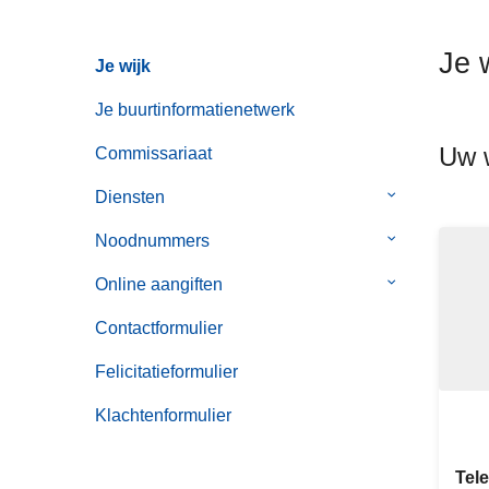
n
h
Je w
Je wijk
o
u
Je buurtinformatienetwerk
d
Uw w
g
Commissariaat
a
Diensten
Submenu
a
van
n
Noodnummers
Submenu
Diensten
van
Online aangiften
Submenu
Noodnummer
van
Contactformulier
Online
aangiften
Felicitatieformulier
Klachtenformulier
Tel