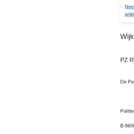
Nee
wijk
Wij
PZ R
De Pol
Politi
B-960