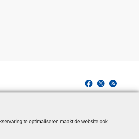
k
e
n
kservaring te optimaliseren maakt de website ook