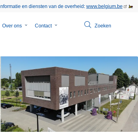
informatie en diensten van de overheid:
www.belgium.be
bmenu
Over ons
Submenu
Contact
Submenu
Zoeken
van
van
keer
Over
Contact
ons