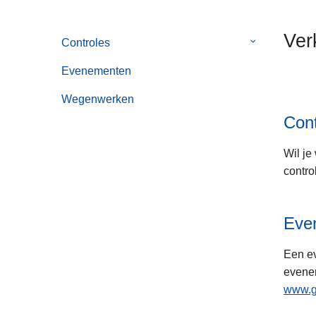
n
h
Ver
Controles
Submenu
o
van
u
Evenementen
Controles
d
g
Wegenwerken
a
Cont
a
n
Wil je
contro
Eve
Een ev
evenem
www.ge