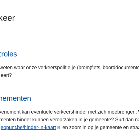
keer
roles
 weten waar onze verkeerspolitie je (brom)fiets, boorddocument
leert?
nementen
enement kan eventuele verkeershinder met zich meebrengen. 
enten hinder kunnen veroorzaken in je gemeente? Surf dan n
opunt.be/hinder-in-kaart
en zoom in op je gemeente en straa