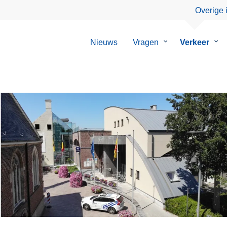
Overige 
Nieuws
Vragen
Submenu
Verkeer
Su
van
van
Vragen
Ver