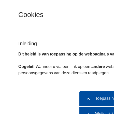
n
h
Cookies
o
u
d
g
a
Inleiding
a
Dit beleid is van toepassing op de webpagina's va
n
Opgelet!
Wanneer u via een link op een
andere
websi
persoonsgegevens van deze diensten raadplegen.
Toepassin
Wettelijk 