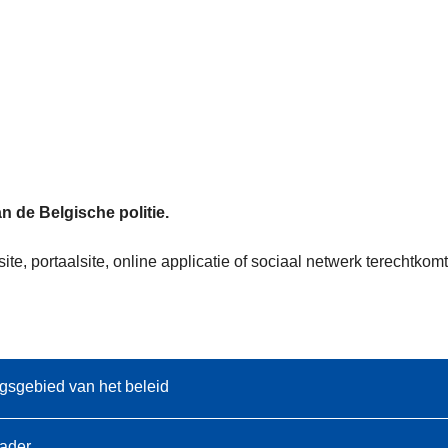
n de Belgische politie.
te, portaalsite, online applicatie of sociaal netwerk terechtk
gsgebied van het beleid
kader