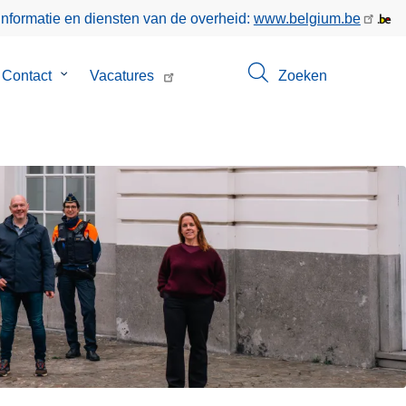
informatie en diensten van de overheid:
www.belgium.be
menu
Contact
Submenu
Vacatures
Zoeken
van
Contact