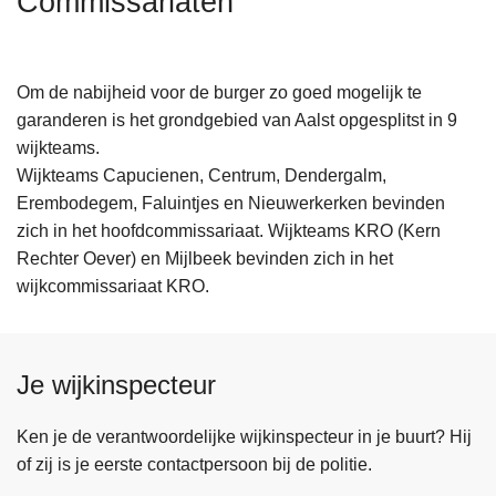
Commissariaten
n
h
o
Om de nabijheid voor de burger zo goed mogelijk te
u
garanderen is het grondgebied van Aalst opgesplitst in 9
d
wijkteams.
g
Wijkteams Capucienen, Centrum, Dendergalm,
a
Erembodegem, Faluintjes en Nieuwerkerken bevinden
a
zich in het hoofdcommissariaat. Wijkteams KRO (Kern
n
Rechter Oever) en Mijlbeek bevinden zich in het
wijkcommissariaat KRO.
Je wijkinspecteur
Ken je de verantwoordelijke wijkinspecteur in je buurt? Hij
of zij is je eerste contactpersoon bij de politie.