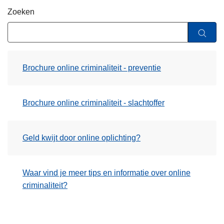
n
Zoeken
h
o
u
d
Brochure online criminaliteit - preventie
g
a
a
Brochure online criminaliteit - slachtoffer
n
Geld kwijt door online oplichting?
Waar vind je meer tips en informatie over online
criminaliteit?